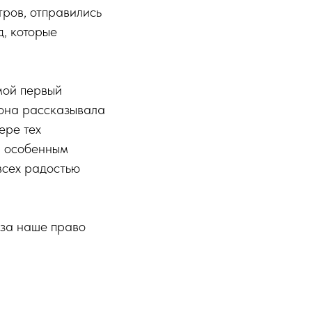
тров, отправились
, которые
мой первый
 она рассказывала
ере тех
л особенным
сех радостью
 за наше право