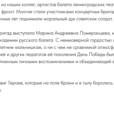
е из наших коллег, артистов балета ленинградских теа
фронт. Многие стали участниками концертных бригад
нных лет поднимали моральный дух советских солдат.
 бригад выступала Марина Андреевна Померанцева, 
Академии русского балета. С неимоверной гордостью
летним мальчишкам, о ни с чем не сравнимой атмосф
неё и других педагогов её поколения День Победы бы
лненным личными воспоминаниями и объединяющей в
виг Героев, которые на поле брани и в тылу боролись
.