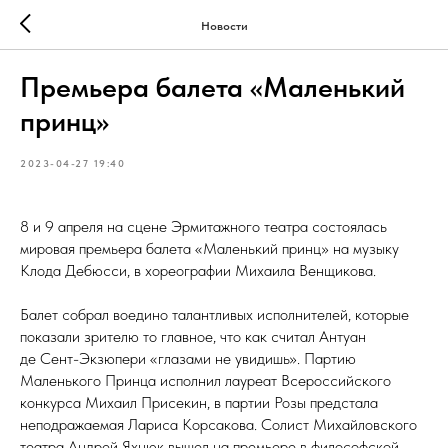
Новости
Премьера балета «Маленький
принц»
2023-04-27 19:40
8 и 9 апреля на сцене Эрмитажного театра состоялась
мировая премьера балета «Маленький принц» на музыку
Клода Дебюсси, в хореографии Михаила Венщикова.
Балет собрал воедино талантливых исполнителей, которые
показали зрителю то главное, что как считал Антуан
де Сент-Экзюпери «глазами не увидишь». Партию
Маленького Принца исполнил лауреат Всероссийского
конкурса Михаил Присекин, в партии Розы предстала
неподражаемая Лариса Корсакова. Солист Михайловского
театра Андрей Яхнюк вышел на премьере в философской