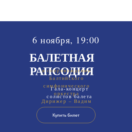
6 ноября, 19:00
БАЛЕТНАЯ
РАПСОДИЯ
в сопровождении
Худо
Балтийского
симфонического
Гала-концерт
оркестра
солистов балета
Дирижер – Вадим
Никитин
Купить билет