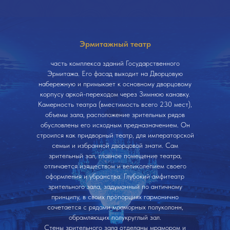
Эрмитажный театр
часть комплекса зданий Государственного
Эрмитажа. Его фасад выходит на Дворцовую
набережную и примыкает к основному дворцовому
корпусу аркой-переходом через Зимнюю канавку.
Камерность театра (вместимость всего 230 мест),
объемы зала, расположение зрительных рядов
обусловлены его исходным предназначением. Он
строился как придворный театр, для императорской
семьи и избранной дворцовой знати. Сам
зрительный зал, главное помещение театра,
отличается изяществом и великолепием своего
оформления и убранства. Глубокий амфитеатр
зрительного зала, задуманный по античному
принципу, в своих пропорциях гармонично
сочетается с рядами мраморных полуколонн,
обрамляющих полукруглый зал.
Стены зрительного зала отделаны мрамором и