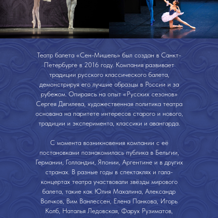
Театр балета «Сен-Мишель» был создан в Санкт-
Петербурге в 2016 году. Компания развивает
традиции русского классического балета,
демонстрируя его лучшие образцы в России и за
рубежом. Опираясь на опыт «Русских сезонов»
Сергея Дягилева, художественная политика театра
основана на паритете интересов старого и нового,
традиции и эксперимента, классики и авангарда.
С момента возникновения компании с её
постановками познакомилась публика в Бельгии,
Германии, Голландии, Японии, Аргентине и в других
странах. В разные годы в спектаклях и гала-
концертах театра участвовали звёзды мирового
балета, такие как Юлия Махалина, Александр
Волчков, Вим Ванлессен, Елена Панкова, Игорь
Колб, Наталья Ледовская, Фарух Рузиматов,