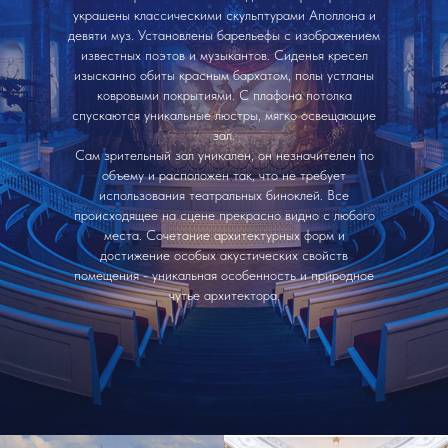
украшены классическими скульптурами Аполлона и
девяти муз. Установлены барельефы с изображением
известных поэтов и музыкантов. Сиденья кресел
изысканно обиты красным бархатом, полы устланы
ковровыми покрытиями. С плафона потолка
спускаются уникальные люстры, мягко освещающие
зал.
Сам зрительный зал уникален, он незначителен по
объему и расположен так, что не требует
использования театральных биноклей. Все
происходящее на сцене прекрасно видно с любого
места. Сочетание архитектурных форм и
достижение особых акустических свойств
помещения - уникальная особенность и природное
чутье архитектора.