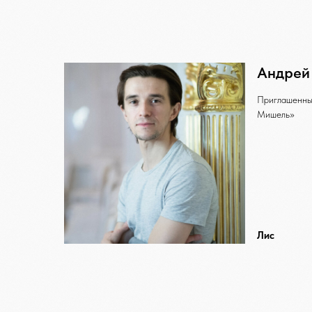
Андрей
Приглашенны
Мишель»
Лис