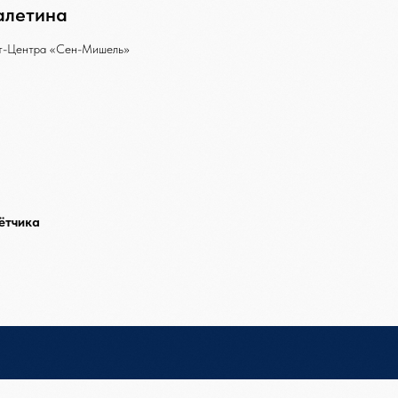
алетина
т-Центра «Сен-Мишель»
ётчика