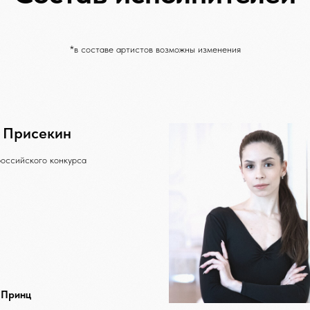
*в составе артистов возможны изменения
 Присекин
оссийского конкурса
 Принц