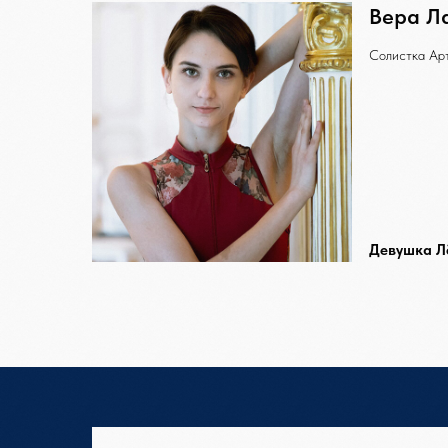
Вера Л
Солистка Ар
Девушка Л