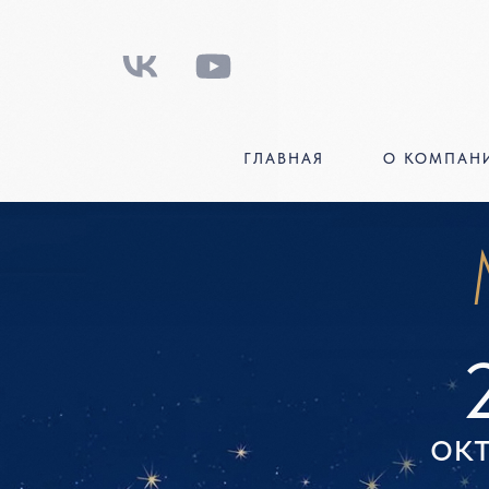
ГЛАВНАЯ
О КОМПАН
Ма
27
октяб
Купить биле