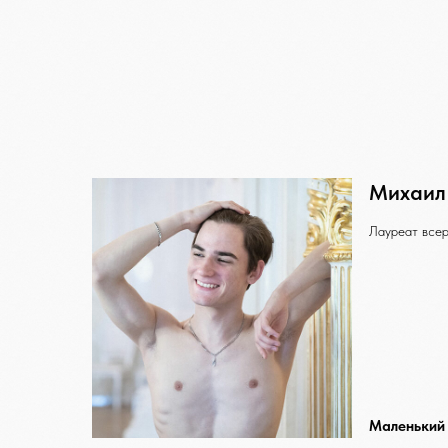
Михаил
Лауреат всер
Маленький