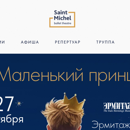
ИИ
АФИША
РЕПЕРТУАР
ТРУППА
ленький принц
ря
Эрмитажный
театр
ты