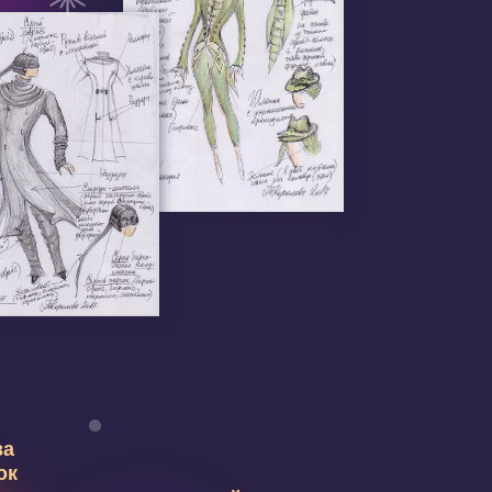
Мышиный
император