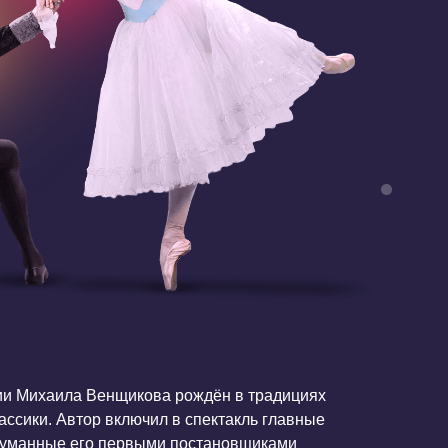
нщикова рождён в традициях
 включил в спектакль главные
 первыми постановщиками
анец Снежинок», «Вальс
рошо знакомы современному
Adagio c шарфом» будет
лет.
ялось в декабре 2017 года
 BOZAR в Брюсселе. Роль
уженная артистка России,
тасия Горячева, роль
 государственного театра
огократно показан на сценах
в. Постановка снискала
х балетных критиков.