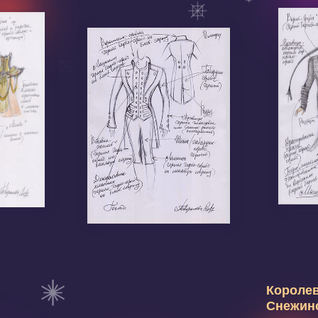
Королева
Снежинок
Дроссельмейер
Мария
Великая
Юрий