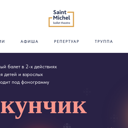
ИИ
АФИША
РЕПЕРТУАР
ТРУППА
ет в 2-х действиях
й и взрослых
од фонограмму
унчик
декабря
19.00