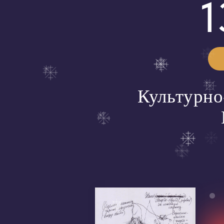
Купит
Культурно-до
Ма