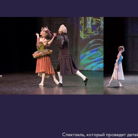
Спектакль, который проведет детей и взро
рождественского таинства и приятных зим
Купить билет