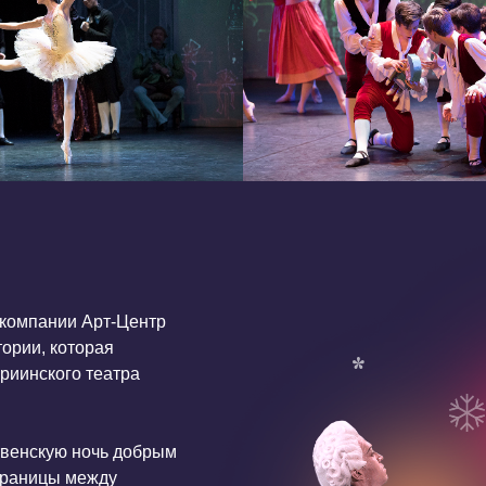
ии Арт-Центр
которая
ого театра
ю ночь добрым
ы между
 подарок,
ся
её сердце