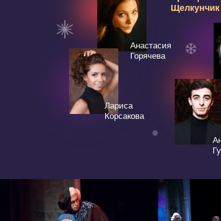
Лариса
Корсакова
Андро
Гукасян