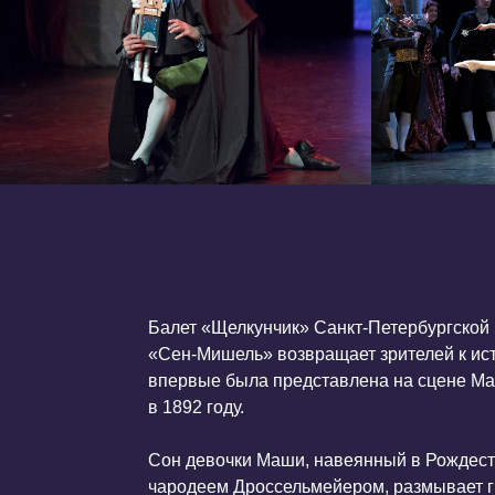
Балет «Щелкунчик» Санкт-Петербургской компан
«Сен-Мишель» возвращает зрителей к истории, 
впервые была представлена на сцене Мариинск
в 1892 году.
Сон девочки Маши, навеянный в Рождественску
чародеем Дроссельмейером, размывает границ
реальностью и миром фантазий. Её праздничный
кукла Щелкунчик, силой волшебства превращает
в прекрасного Принца, способного пробудить в 
первые робкие чувства.