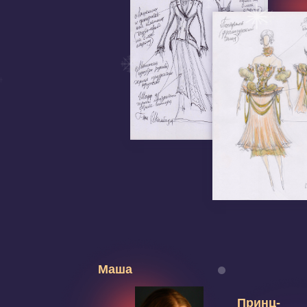
Маша
Принц-
Щелкунчик
Анастасия
Горячева