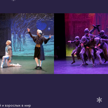
слых в мир
них грёз.