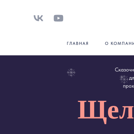
ГЛАВНАЯ
О КОМПАН
Сказочный бал
для дете
проходит п
Щелк
13