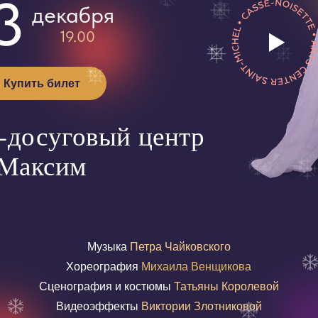
ь билет
суговый центр
ксим
Музыка
Петра Чайковского
Хореография
Михаила Венщикова
Сценография и костюмы
Татьяны Королевой
Видеоэффекты
Виктории Злотниковой