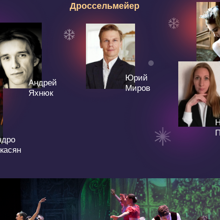
Андрей
Миров
Яхнюк
Наталья
Потехина