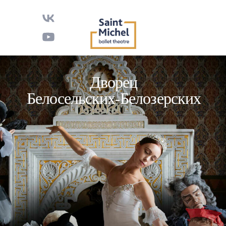
Дворец
Белосельских-Белозерских
Петр Ильич Чайковский
Спящая