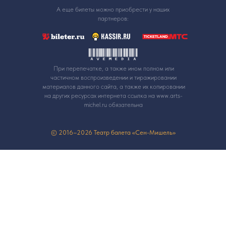
А еще билеты можно приобрести у наших
партнеров:
При перепечатке, а также ином полном или
частичном воспроизведении и тиражировании
материалов данного сайта, а также их копировании
на других ресурсах интернета ссылка на www.arts-
michel.ru обязательна
© 2016–2026 Театр балета «Сен-Мишель»