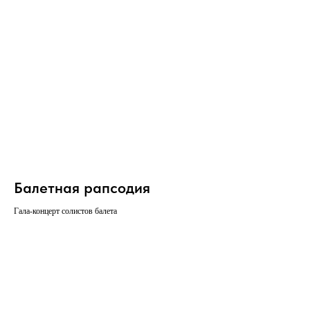
Балетная рапсодия
Гала-концерт солистов балета