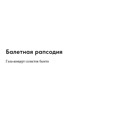
Балетная рапсодия
Гала-концерт солистов балета