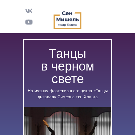
Танцы
в черном
свете
На музыку фортепианного цикла «Танцы
дьявола» Симеона тен Хольта