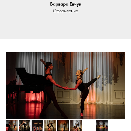
Варвара Евчук
Оформление