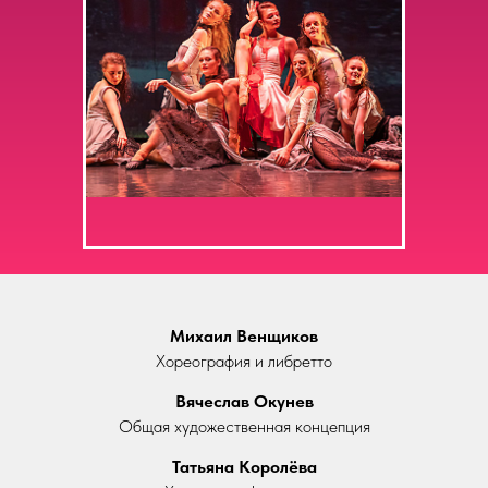
Михаил Венщиков
Хореография и либретто
Вячеслав Окунев
Общая художественная концепция
Ближайшие спектакли:
6 августа | Эрмитажный театр
Татьяна Королёва