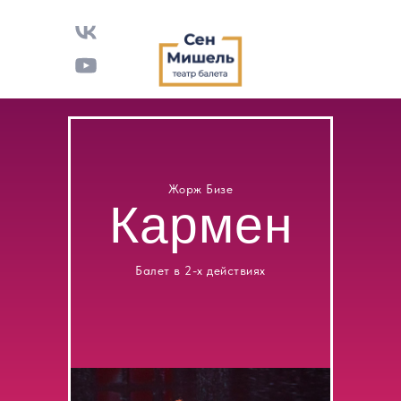
Жорж Бизе
Кармен
Балет в 2-х действиях