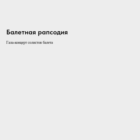
Балетная рапсодия
Гала-концерт солистов балета